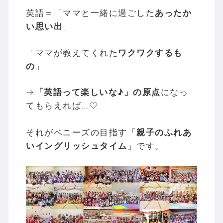
英語＝「ママと一緒に過ごした
あったか
い思い出
」
「ママが教えてくれた
ワクワクするも
の
」
→
「英語って楽しいな♪」の原点
になっ
てもらえれば…♡
それがベニーズの目指す「
親子のふれあ
いイングリッシュタイム
」です。