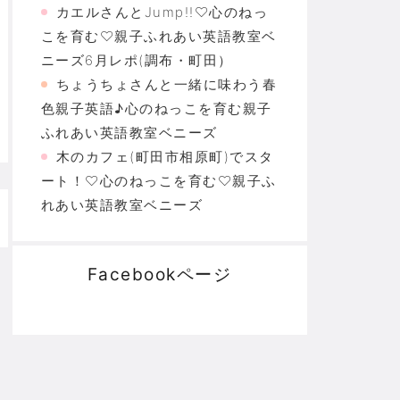
カエルさんとJump!!♡心のねっ
こを育む♡親子ふれあい英語教室ベ
ニーズ6月レポ(調布・町田）
ちょうちょさんと一緒に味わう春
色親子英語♪心のねっこを育む親子
ふれあい英語教室ベニーズ
木のカフェ(町田市相原町)でスタ
ート！♡心のねっこを育む♡親子ふ
れあい英語教室ベニーズ
Facebookページ