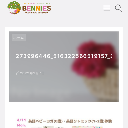
ホーム
273996446_516322566519157_2456
2022年3月7日