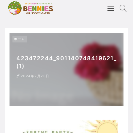
ホーム
423472244_901140748419621_280
(1)
2024年2月20日