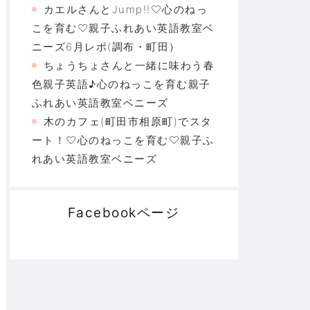
カエルさんとJump!!♡心のねっ
こを育む♡親子ふれあい英語教室ベ
ニーズ6月レポ(調布・町田）
ちょうちょさんと一緒に味わう春
色親子英語♪心のねっこを育む親子
ふれあい英語教室ベニーズ
木のカフェ(町田市相原町)でスタ
ート！♡心のねっこを育む♡親子ふ
れあい英語教室ベニーズ
Facebookページ