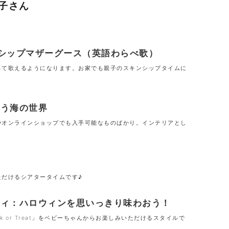
子さん
シップマザーグース（英語わらべ歌）
って歌えるようになります。お家でも親子のスキンシップタイムに
あう海の世界
やオンラインショップでも入手可能なものばかり。インテリアとし
ただけるシアタータイムです♪
ティ：ハロウィンを思いっきり味わおう
！
k or Treat」をベビーちゃんからお楽しみいただけるスタイルで