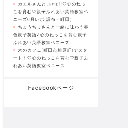
カエルさんとJump!!♡心のねっ
こを育む♡親子ふれあい英語教室ベ
ニーズ6月レポ(調布・町田）
ちょうちょさんと一緒に味わう春
色親子英語♪心のねっこを育む親子
ふれあい英語教室ベニーズ
木のカフェ(町田市相原町)でスタ
ート！♡心のねっこを育む♡親子ふ
れあい英語教室ベニーズ
Facebookページ