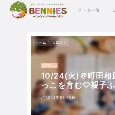
ホーム
クラス一覧
ホーム
お知らせ
お知らせ
10/24(火)＠町
っこを育む♡親子
ハロウィンパーテ
2023年8月30日