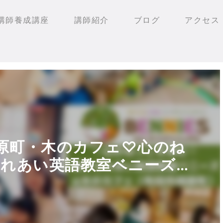
講師養成講座
講師紹介
ブログ
アクセス
田相原町・木のカフェ♡心のね
ふれあい英語教室ベニーズ：
ィー