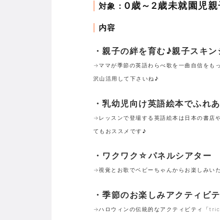
0歳～2歳未就園児親
対象：
内容
・親子の絆を育む♪親子スキン
→ママが季節の英語わらべ歌を一曲自信をも
沢山活用して下さいね♪
・乳幼児向け英語絵本でふれ
→レッスンで登場する英語絵本は日本の書店
てもおススメです♪
・ワクワク☆パネルシアター
→視覚とお歌でベビーちゃんからお楽しみい
・季節のお楽しみアクティビ
→ハロウィンの伝統的なアクティビティ「tric